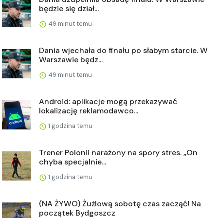
będzie się dział...
49 minut temu
Dania wjechała do finału po słabym starcie. W
Warszawie będz...
49 minut temu
Android: aplikacje mogą przekazywać
lokalizację reklamodawco...
1 godzina temu
Trener Polonii narażony na spory stres. „On
chyba specjalnie...
1 godzina temu
(NA ŻYWO) Żużlową sobotę czas zacząć! Na
początek Bydgoszcz