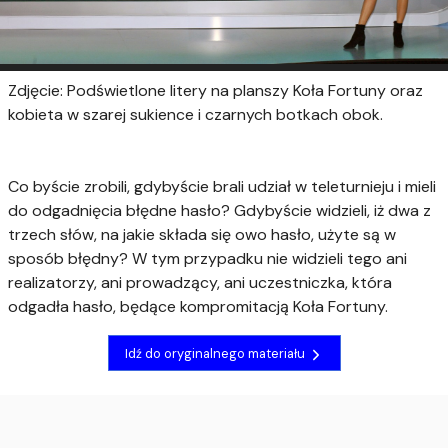
Zdjęcie: Podświetlone litery na planszy Koła Fortuny oraz
kobieta w szarej sukience i czarnych botkach obok.
Co byście zrobili, gdybyście brali udział w teleturnieju i mieli
do odgadnięcia błędne hasło? Gdybyście widzieli, iż dwa z
trzech słów, na jakie składa się owo hasło, użyte są w
sposób błędny? W tym przypadku nie widzieli tego ani
realizatorzy, ani prowadzący, ani uczestniczka, która
odgadła hasło, będące kompromitacją Koła Fortuny.
Idź do oryginalnego materiału