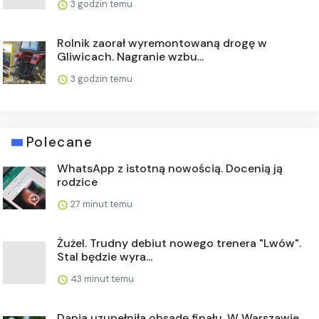
3 godzin temu
Rolnik zaorał wyremontowaną drogę w
Gliwicach. Nagranie wzbu...
3 godzin temu
Polecane
WhatsApp z istotną nowością. Docenią ją
rodzice
27 minut temu
Żużel. Trudny debiut nowego trenera "Lwów".
Stal będzie wyra...
43 minut temu
Dania uzupełniła obsadę finału. W Warszawie