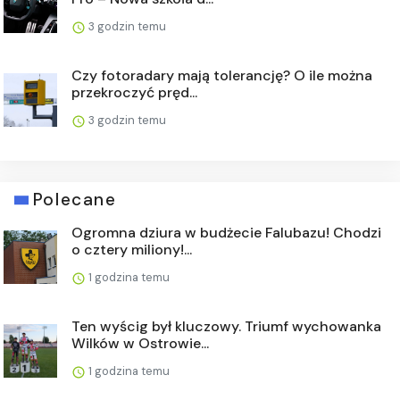
3 godzin temu
Czy fotoradary mają tolerancję? O ile można
przekroczyć pręd...
3 godzin temu
Polecane
Ogromna dziura w budżecie Falubazu! Chodzi
o cztery miliony!...
1 godzina temu
Ten wyścig był kluczowy. Triumf wychowanka
Wilków w Ostrowie...
1 godzina temu