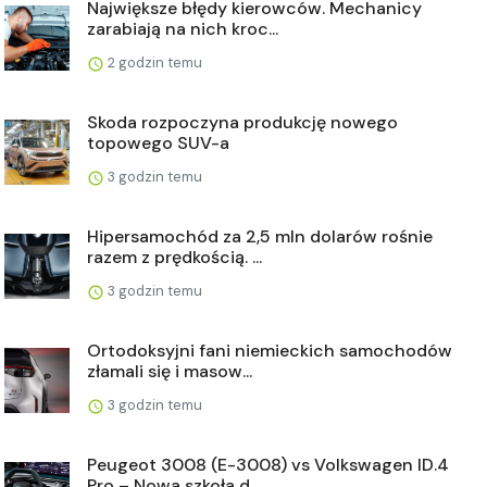
Największe błędy kierowców. Mechanicy
zarabiają na nich kroc...
2 godzin temu
Skoda rozpoczyna produkcję nowego
topowego SUV-a
3 godzin temu
Hipersamochód za 2,5 mln dolarów rośnie
razem z prędkością. ...
3 godzin temu
Ortodoksyjni fani niemieckich samochodów
złamali się i masow...
3 godzin temu
Peugeot 3008 (E-3008) vs Volkswagen ID.4
Pro – Nowa szkoła d...