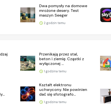
Dwa pomysły na domowe
.
mrożone desery. Test
maszyn Seeger
2 godzin temu
dzaj
Przenikają przez stal,
beton i ziemię. Cząstki z
wyłączonej ...
1 godzina temu
Kształt elektronu
uchwycony. Nie powinien
...
dać się sfotografo...
1 godzina temu