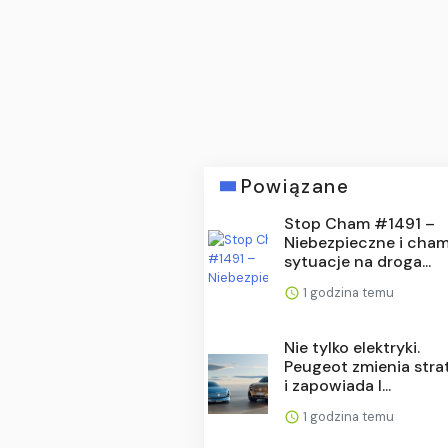
Powiązane
Stop Cham #1491 –
Niebezpieczne i cham
sytuacje na droga...
1 godzina temu
Nie tylko elektryki.
Peugeot zmienia stra
i zapowiada l...
1 godzina temu