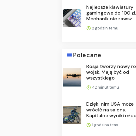
Najlepsze klawiatury
gamingowe do 100 zł
Mechanik nie zawsz...
2 godzin temu
Polecane
Rosja tworzy nowy ro
wojsk. Mają być od
wszystkiego
42 minut temu
Dzięki nim USA może
wrócić na salony.
Kapitalne wyniki młody
1 godzina temu