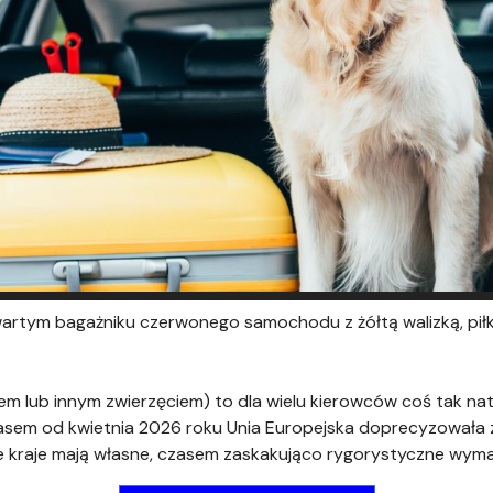
twartym bagażniku czerwonego samochodu z żółtą walizką, piłk
em lub innym zwierzęciem) to dla wielu kierowców coś tak natu
zasem od kwietnia 2026 roku Unia Europejska doprecyzowała
 kraje mają własne, czasem zaskakująco rygorystyczne wyma