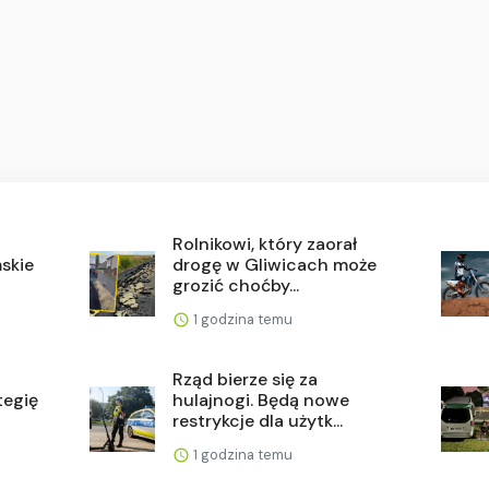
Rolnikowi, który zaorał
skie
drogę w Gliwicach może
grozić choćby...
1 godzina temu
Rząd bierze się za
tegię
hulajnogi. Będą nowe
restrykcje dla użytk...
1 godzina temu