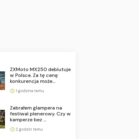
ZXMoto MX250 debiutuje
w Polsce. Za tę cenę
konkurencja może...
1 godzina temu
Zabrałem glampera na
festiwal plenerowy. Czy w
kamperze bez ...
2 godzin temu