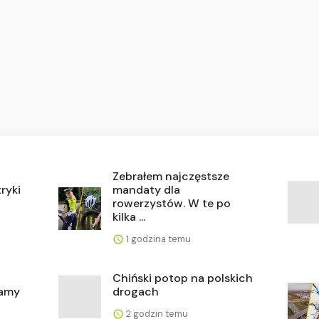
Zebrałem najczęstsze
ryki
mandaty dla
rowerzystów. W te po
kilka ...
1 godzina temu
Chiński potop na polskich
damy
drogach
2 godzin temu