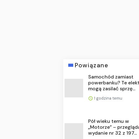
Powiązane
Samochód zamiast
powerbanku? Te elekt
mogą zasilać sprzę...
1 godzina temu
Pół wieku temu w
„Motorze” – przeglą
wydanie nr 32 z 197...