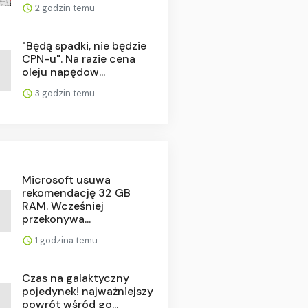
2 godzin temu
"Będą spadki, nie będzie
CPN-u". Na razie cena
oleju napędow...
3 godzin temu
Microsoft usuwa
rekomendację 32 GB
RAM. Wcześniej
przekonywa...
1 godzina temu
Czas na galaktyczny
pojedynek! najważniejszy
powrót wśród go...