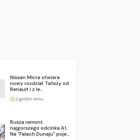
Nissan Micra otwiera
nowy rozdział. Tańszy od
Renault i z le...
2 godzin temu
Rusza remont
najgorszego odcinka A1.
Na "Falach Dunaju" poje...