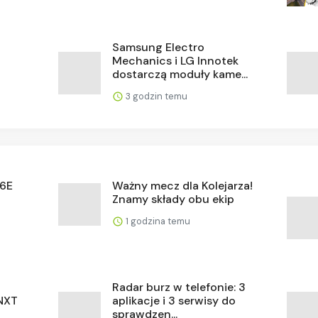
Samsung Electro
Mechanics i LG Innotek
dostarczą moduły kame...
3 godzin temu
M6E
Ważny mecz dla Kolejarza!
a
Znamy składy obu ekip
1 godzina temu
Radar burz w telefonie: 3
NXT
aplikacje i 3 serwisy do
sprawdzen...