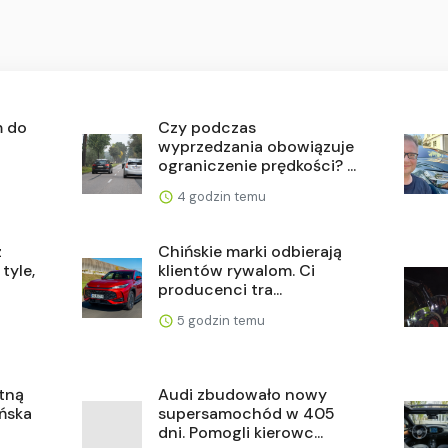
m do
Czy podczas
wyprzedzania obowiązuje
ograniczenie prędkości? ...
4 godzin temu
z
Chińskie marki odbierają
tyle,
klientów rywalom. Ci
producenci tra...
5 godzin temu
otną
Audi zbudowało nowy
ińska
supersamochód w 405
dni. Pomogli kierowc...