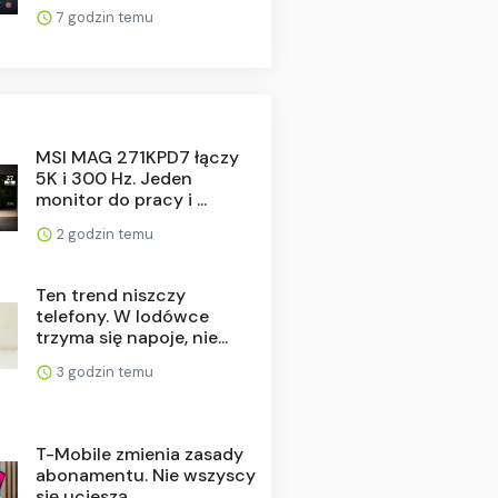
7 godzin temu
MSI MAG 271KPD7 łączy
5K i 300 Hz. Jeden
monitor do pracy i ...
2 godzin temu
Ten trend niszczy
telefony. W lodówce
trzyma się napoje, nie...
3 godzin temu
T-Mobile zmienia zasady
abonamentu. Nie wszyscy
się ucieszą