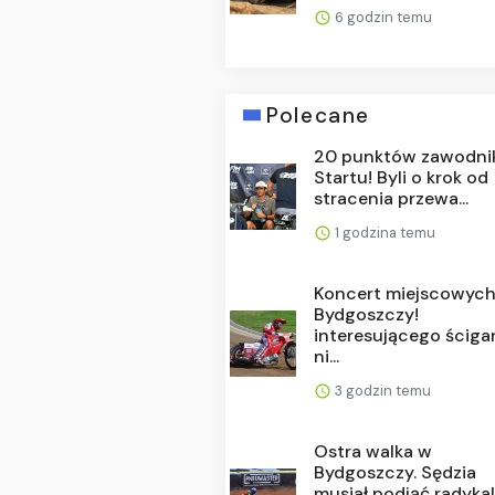
6 godzin temu
Polecane
20 punktów zawodni
Startu! Byli o krok od
stracenia przewa...
1 godzina temu
Koncert miejscowyc
Bydgoszczy!
interesującego ściga
ni...
3 godzin temu
Ostra walka w
Bydgoszczy. Sędzia
musiał podjąć radyka