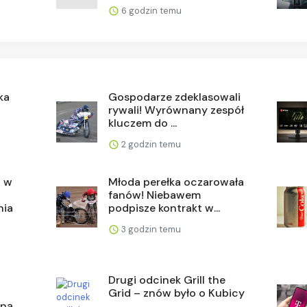
6 godzin temu
ka
Gospodarze zdeklasowali
rywali! Wyrównany zespół
kluczem do ...
2 godzin temu
h w
Młoda perełka oczarowała
fanów! Niebawem
nia
podpisze kontrakt w...
3 godzin temu
Drugi odcinek Grill the
Grid – znów było o Kubicy
lną