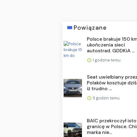
Powiązane
Polsce brakuje 150 k
ukończenia sieci
autostrad. GDDKiA ...
1 godzina temu
Seat uwielbiany prze
Polaków kosztuje dziś 
iż trudno ...
5 godzin temu
BAIC przekroczył ist
granicę w Polsce. Ch
marka nie...