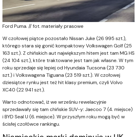
Ford Puma. // fot. materiały prasowe
W czołowej piątce pozostało Nissan Juke (26 995 szt.),
którego stara się gonić kompaktowy Volkswagen Golf (25
163 szt.). Z chińskich aut największym hitem jest tam MG HS
(24 104 szt.), które traktowane jest tam jak własne. W tym
roku sprzedaje się lepiej od Hyundaia Tucsona (23 730
szt.) i Volkswagena Tiguana (23 519 szt.). W czołowej
dziesiątce rynku jest też hit klasy premium, czyli Volvo
XC40 (22 941 szt.).
Warto odnotować, iż we wrześniu rewelacyjnie
sprzedawały się tam chińskie SUV-y: Jaecoo 7 (4. miejsce)
i BYD Seal U (6. miejsce). W przyszłym roku mogą być w
ścisłej czołówce rankingu.