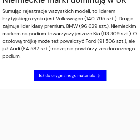
Niemieckie marki dominują w UK
Sumując rejestracje wszystkich modeli, to liderem
brytyjskiego rynku jest Volkswagen (140 795 szt.). Drugie
zajmuje lider klasy premium, BMW (96 629 szt.). Niemieckim
markom na podium towarzyszy jeszcze Kia (93 309 szt.). O
czołową trójkę może też powalczyć Ford (91 506 szt.), ale
już Audi (84 587 szt.) raczej nie powtórzy zeszłorocznego
podium.
Idź do oryginalnego materiału