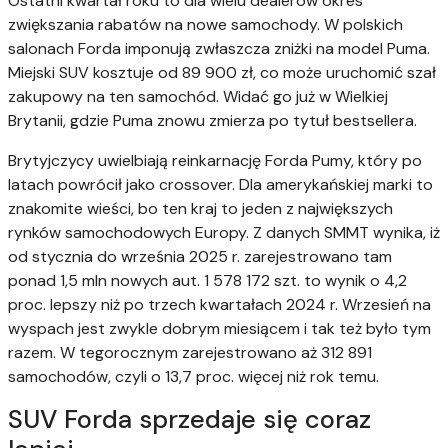
Ostatni kwartał roku to dla wielu dealerów okres
zwiększania rabatów na nowe samochody. W polskich
salonach Forda imponują zwłaszcza zniżki na model Puma.
Miejski SUV kosztuje od 89 900 zł, co może uruchomić szał
zakupowy na ten samochód. Widać go już w Wielkiej
Brytanii, gdzie Puma znowu zmierza po tytuł bestsellera.
Brytyjczycy uwielbiają reinkarnację Forda Pumy, który po
latach powrócił jako crossover. Dla amerykańskiej marki to
znakomite wieści, bo ten kraj to jeden z największych
rynków samochodowych Europy. Z danych SMMT wynika, iż
od stycznia do września 2025 r. zarejestrowano tam
ponad 1,5 mln nowych aut. 1 578 172 szt. to wynik o 4,2
proc. lepszy niż po trzech kwartałach 2024 r. Wrzesień na
wyspach jest zwykle dobrym miesiącem i tak też było tym
razem. W tegorocznym zarejestrowano aż 312 891
samochodów, czyli o 13,7 proc. więcej niż rok temu.
SUV Forda sprzedaje się coraz