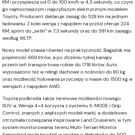
KM i przyspiesza od 0 do 100 km/h w 4,5 sekundy, co czyni
go najmocniejszym i najszybszym elektrycznym modelem
Toyoty. Producent deklaruje zasięg do 528 km na jednym
ładowaniu. Z kolei wersja z napędem na przód oferuje 224
KM, sprint do „setki” w 7,3 sekundy oraz do 591 km zasięgu
według WLTP.
Nowy model stawia również na praktyczność. Bagażnik ma
pojemność 669 litrów, a po złożeniu tylnej kanapy
przestrzeń transportowa rośnie do 1718 litrów. Auto
wyposażono też w relingi dachowe o nośności do 80 kg
oraz możliwość holowania przyczepy o masie do 1500 kg w
wersjach z napędem AWD.
Toyota podkreśla także terenowe możliwości nowego
SUV-a. Wersja 4×4 korzysta z systemu X-MODE i Grip
Control, znanych z większych modeli marki, a dodatkowo
otrzymała rozwiązania inspirowane Land Cruiserem, w tym
system monitorowania terenu Multi-Terrain Monitor.
Samochód może brodzić w wodzie o głębokości do 500