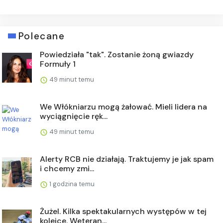
Polecane
Powiedziała "tak". Zostanie żoną gwiazdy
Formuły 1
49 minut temu
We Włókniarzu mogą żałować. Mieli lidera na
wyciągnięcie ręk...
49 minut temu
Alerty RCB nie działają. Traktujemy je jak spam
i chcemy zmi...
1 godzina temu
Żużel. Kilka spektakularnych występów w tej
kolejce. Weteran...