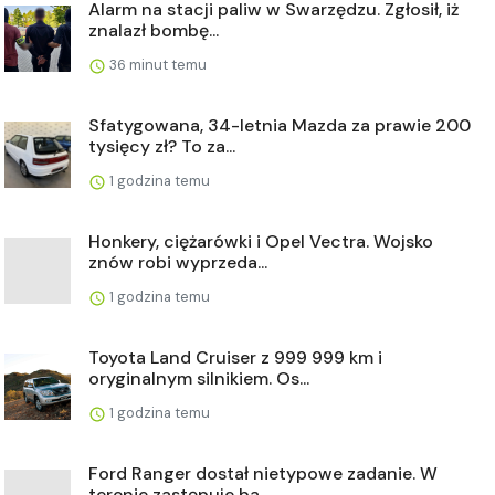
Alarm na stacji paliw w Swarzędzu. Zgłosił, iż
znalazł bombę...
36 minut temu
Sfatygowana, 34-letnia Mazda za prawie 200
tysięcy zł? To za...
1 godzina temu
Honkery, ciężarówki i Opel Vectra. Wojsko
znów robi wyprzeda...
1 godzina temu
Toyota Land Cruiser z 999 999 km i
oryginalnym silnikiem. Os...
1 godzina temu
Ford Ranger dostał nietypowe zadanie. W
terenie zastępuje ba...