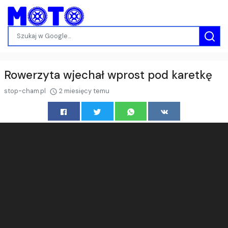
Rowerzyta wjechał wprost pod karetkę
stop-cham.pl
2 miesięcy temu