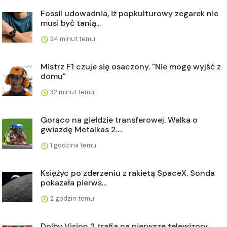
Fossil udowadnia, iż popkulturowy zegarek nie
musi być tanią...
24 minut temu
Mistrz F1 czuje się osaczony. "Nie mogę wyjść z
domu"
32 minut temu
Gorąco na giełdzie transferowej. Walka o
gwiazdę Metalkas 2....
1 godzina temu
Księżyc po zderzeniu z rakietą SpaceX. Sonda
pokazała pierws...
2 godzin temu
Dolby Vision 2 trafia na pierwsze telewizory.